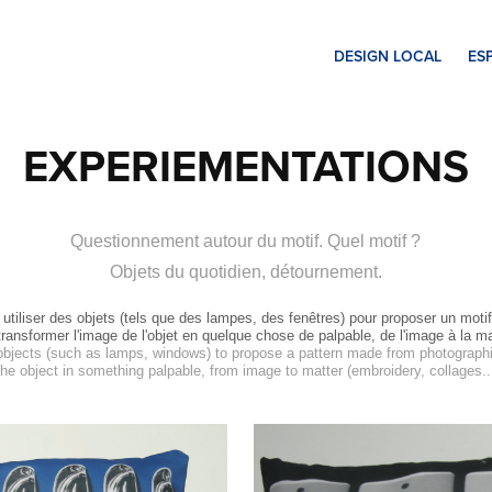
DESIGN LOCAL
ES
EXPERIEMENTATIONS
Questionnement autour du motif. Quel motif ?
 utiliser des objets (tels que des lampes, des fenêtres) pour proposer un motif 
transformer l'image de l'objet en quelque chose de palpable, de l'image à la mat
 objects (such as lamps, windows) to propose a pattern made from photograph
the object in something palpable, from image to matter (embroidery, collages...