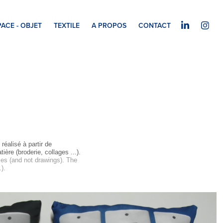
PACE - OBJET
TEXTILE
A PROPOS
CONTACT
réalisé à partir de
ière (broderie, collages ...).
ies (and not drawings). The
).